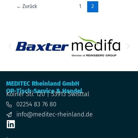
←
Zurück
1
2
MEDITEC Rheinland GmbH
OP-Tisch-Service & Handel
Kölner Str. 120 | 53913 Swisttal
02254 83 76 80
info@meditec-rheinland.de
L
i